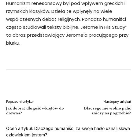
Humanizm renesansowy był pod wpływem greckich i
rzymskich klasyków. Dzieła te wpłynęły na wiele
współczesnych debat religijnych. Ponadto humaniści
często studiowali teksty biblijne. Jerome in His Study”
to obraz przedstawiający Jerome’a pracującego przy
biurku.
Facebook
Twitter
Pinterest
W
Poprzedni artykuł
Następny artykuł
Jak dobrać długość wkrętów do
Dlaczego nie wolno palić
drewna?
zniczy na pogrzebie?
Oceń artykuł: Dlaczego humaniści za swoje hasło uznali słowa
człowiekiem jestem?