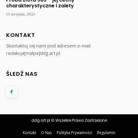
charakterystyczne i zalety
13 sierpnia, 2025
KONTAKT
Skontaktuj się nami pod adresem e-mail:
redakcja[małpa]ddg.art.pl
ŚLEDŹ NAS
ddg.art.pl © Wszelkie Prawa Zastrzeżone
Kontakt
O Nas
Polityka Prywatności
Regulamin