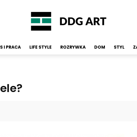
S I PRACA
LIFE STYLE
ROZRYWKA
DOM
STYL
Z
ele?
Facebook