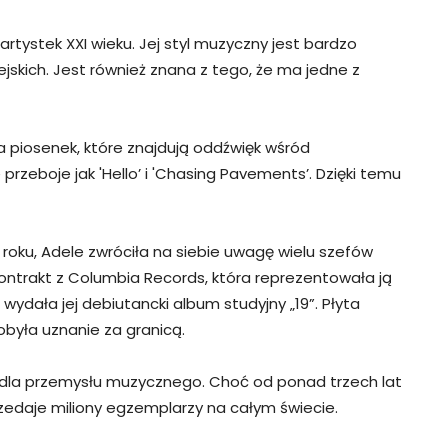
artystek XXI wieku. Jej styl muzyczny jest bardzo
pejskich. Jest również znana z tego, że ma jedne z
ia piosenek, które znajdują oddźwięk wśród
e przeboje jak 'Hello’ i 'Chasing Pavements’. Dzięki temu
 roku, Adele zwróciła na siebie uwagę wielu szefów
ontrakt z Columbia Records, która reprezentowała ją
ydała jej debiutancki album studyjny „19”. Płyta
obyła uznanie za granicą.
i dla przemysłu muzycznego. Choć od ponad trzech lat
edaje miliony egzemplarzy na całym świecie.