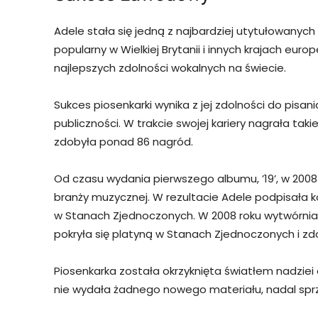
Adele stała się jedną z najbardziej utytułowanych 
popularny w Wielkiej Brytanii i innych krajach euro
najlepszych zdolności wokalnych na świecie.
Sukces piosenkarki wynika z jej zdolności do pisan
publiczności. W trakcie swojej kariery nagrała taki
zdobyła ponad 86 nagród.
Od czasu wydania pierwszego albumu, ’19’, w 2008
branży muzycznej. W rezultacie Adele podpisała k
w Stanach Zjednoczonych. W 2008 roku wytwórnia w
pokryła się platyną w Stanach Zjednoczonych i zd
Piosenkarka została okrzyknięta światłem nadzie
nie wydała żadnego nowego materiału, nadal sprz