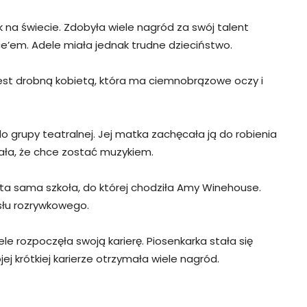
k na świecie. Zdobyła wiele nagród za swój talent
nce’em. Adele miała jednak trudne dzieciństwo.
est drobną kobietą, która ma ciemnobrązowe oczy i
o grupy teatralnej. Jej matka zachęcała ją do robienia
iała, że chce zostać muzykiem.
o ta sama szkoła, do której chodziła Amy Winehouse.
łu rozrywkowego.
e rozpoczęła swoją karierę. Piosenkarka stała się
jej krótkiej karierze otrzymała wiele nagród.