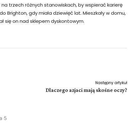
a na trzech różnych stanowiskach, by wspierać karierę
o Brighton, gdy miała dziewięć lat. Mieszkały w domu,
wał się on nad sklepem dyskontowym.
Pinterest
WhatsApp
Następny artykuł
Dlaczego azjaci mają skośne oczy?
a 5