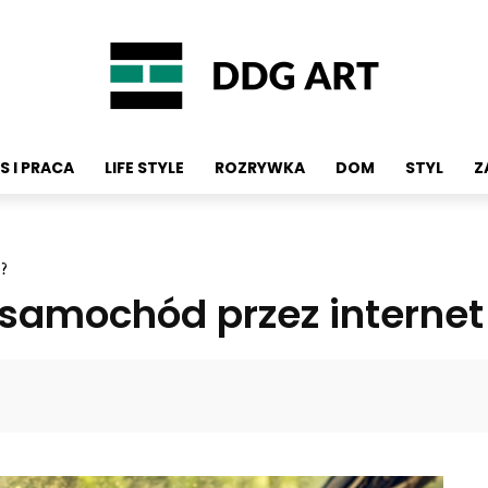
S I PRACA
LIFE STYLE
ROZRYWKA
DOM
STYL
Z
3?
 samochód przez internet
Facebook