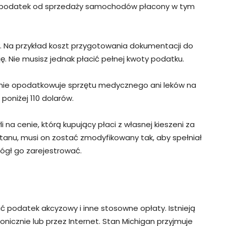
ny podatek od sprzedaży samochodów płacony w tym
y. Na przykład koszt przygotowania dokumentacji do
. Nie musisz jednak płacić pełnej kwoty podatku.
rk nie opodatkowuje sprzętu medycznego ani leków na
poniżej 110 dolarów.
na cenie, którą kupujący płaci z własnej kieszeni za
tanu, musi on zostać zmodyfikowany tak, aby spełniał
mógł go zarejestrować.
ć podatek akcyzowy i inne stosowne opłaty. Istnieją
onicznie lub przez Internet. Stan Michigan przyjmuje